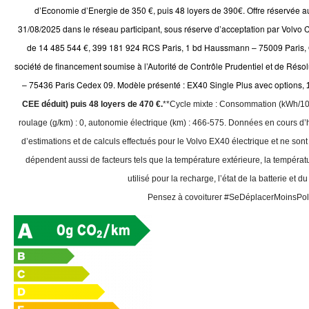
d’Economie d’Energie de 350 €, puis 48 loyers de 390€. Offre réservée au
31/08/2025 dans le réseau participant, sous réserve d’acceptation par Volvo Ca
de 14 485 544 €, 399 181 924 RCS Paris, 1 bd Haussmann – 75009 Paris, O
société de financement soumise à l’Autorité de Contrôle Prudentiel et de Rés
– 75436 Paris Cedex 09. Modèle présenté : EX40 Single Plus avec options,
CEE déduit) puis 48 loyers de 470 €.
**Cycle mixte : Consommation (kWh/10
roulage (g/km) : 0, autonomie électrique (km) : 466-575. Données en cours d’
d’estimations et de calculs effectués pour le Volvo EX40 électrique et ne son
dépendent aussi de facteurs tels que la température extérieure, la température
utilisé pour la recharge, l’état de la batterie et du
Pensez à covoiturer #SeDéplacerMoinsPol