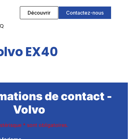
Découvrir
Contactez-nous
AQ
olvo EX40
mations de contact -
Volvo
stérisque
*
sont obligatoires.