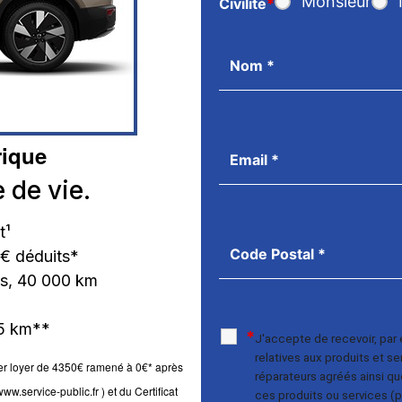
Monsieur
Civilité
*
rique
 de vie.
t¹
€ déduits*
is, 40 000 km
75 km**
*
J'accepte de recevoir, par 
relatives aux produits et s
1er loyer de 4350€ ramené à 0€* après
réparateurs agréés ainsi qu
w.service-public.fr ) et du Certificat
ces produits ou services (p