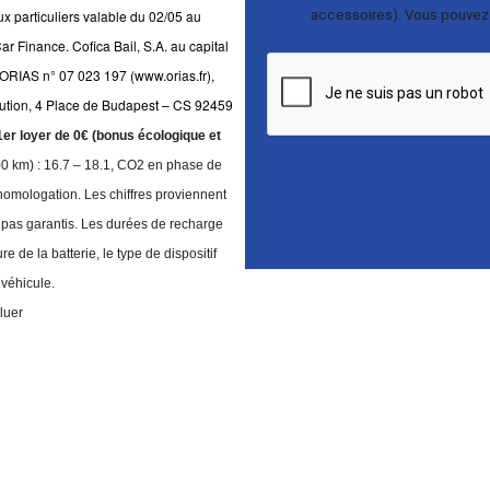
accessoires). Vous pouvez
x particuliers valable du 02/05 au
r Finance. Cofica Bail, S.A. au capital
RIAS n° 07 023 197 (www.orias.fr),
olution, 4 Place de Budapest – CS 92459
1er loyer de 0€ (bonus écologique et
0 km) : 16.7 – 18.1, CO2 en phase de
homologation. Les chiffres proviennent
t pas garantis. Les durées de recharge
 de la batterie, le type de dispositif
 véhicule.
luer