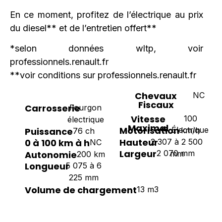
En ce moment, profitez de l’électrique au prix
du diesel** et de l’entretien offert**
*selon données wltp, voir
professionnels.renault.fr
**voir conditions sur professionnels.renault.fr
Chevaux
NC
Fiscaux
Carrosserie
Fourgon
Vitesse
100
électrique
Maximal
Motorisation
Électrique
Puissance
km/h
76 ch
Hauteur
2 307 à 2 500
0 à 100 km à h
NC
Largeur
2 070 mm
Autonomie
mm
200 km
Longueur
5 075 à 6
225 mm
Volume de chargement
13 m3