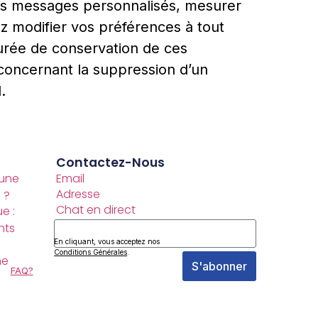
des messages personnalisés, mesurer
z modifier vos préférences à tout
urée de conservation de ces
 concernant la suppression d’un
.
Contactez-Nous
 une
Email
Adresse
 ?
Chat en direct
e :
Adresse électronique
nts
En cliquant, vous acceptez nos
Conditions Générales
.
ne
S'abonner
FAQ?