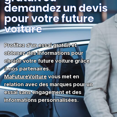
demandez un devis
pour votre future
voiture
Profitez d’un essai gratuit et
obtenez des informations pour
choisir votre future voiture grâce
à nos partenaires.
MaFutureVoiture
vous met en
relation avec des marques pour un
essai sans engagement et des
informations personnalisées.