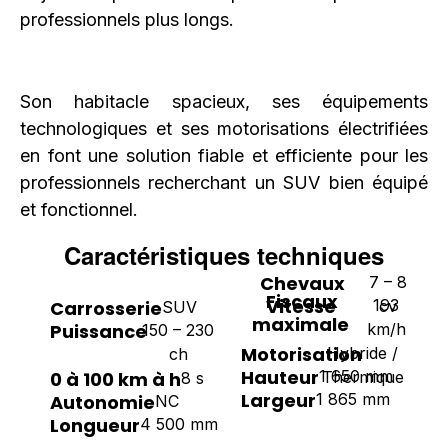
professionnels plus longs.
Son habitacle spacieux, ses équipements
technologiques et ses motorisations électrifiées
en font une solution fiable et efficiente pour les
professionnels recherchant un SUV bien équipé
et fonctionnel.
Caractéristiques techniques
Chevaux
7 – 8
Fiscaux
Vitesse
193
Carrosserie
cv
SUV
maximale
Puissance
km/h
150 – 230
Motorisation
Hybride /
ch
Hauteur
1 650 mm
0 à 100 km à h
Thermique
8 s
Largeur
1 865 mm
Autonomie
NC
Longueur
4 500 mm