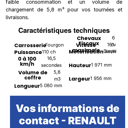
faible consommation et un volume de
chargement de 5,8 m³ pour vos tournées et
livraisons.
Caractéristiques techniques
Chevaux
6
Fiscaux
Vitesse
161
Carrosserie
cv
Fourgon
maximale
Motorisation
Diesel
Puissance
km/h
110 ch
0 à 100
16,5
km/h
Hauteur
1 971 mm
secondes
Volume de
5,8
coffre
Largeur
1 956 mm
m3
Longueur
5 080 mm
Vos informations de
contact - RENAULT