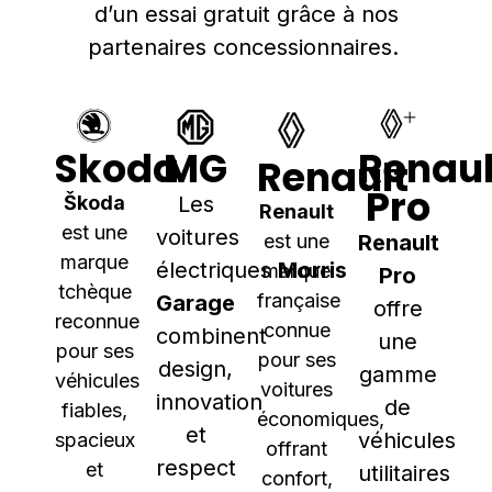
d’un essai gratuit grâce à nos
partenaires concessionnaires.
Skoda
MG
Renaul
Renault
Pro
Škoda
Les
Renault
est une
voitures
est une
Renault
marque
électriques
Morris
marque
Pro
tchèque
française
Garage
offre
reconnue
connue
combinent
une
pour ses
pour ses
design,
gamme
véhicules
voitures
innovation
de
fiables,
économiques,
et
véhicules
spacieux
offrant
respect
et
utilitaires
confort,