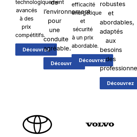
technologiquement
de
robustes
efficacité
avancés
l’environnement
énergétique
et
à des
pour
et
abordables,
prix
sécurité
une
adaptés
compétitifs.
à un prix
conduite
aux
abordable.
agréable.
besoins
Découvrez
des
Découvrez
Découvrez
professionne
Découvrez